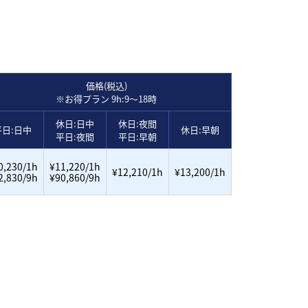
価格(税込)
※お得プラン 9h:9～18時
休日:日中
休日:夜間
平日:日中
休日:早朝
平日:夜間
平日:早朝
0,230/1h
¥11,220/1h
¥12,210/1h
¥13,200/1h
2,830/9h
¥90,860/9h