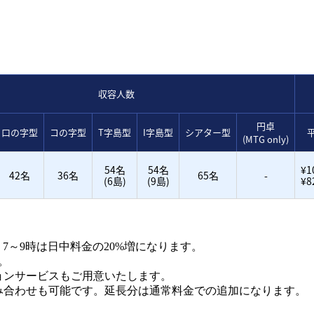
収容人数
円卓
口の字型
コの字型
T字島型
I字島型
シアター型
(MTG only)
54名
54名
¥1
42名
36名
65名
-
(6島)
(9島)
¥8
増、7～9時は日中料金の20%増になります。
。
ョンサービスもご用意いたします。
み合わせも可能です。延長分は通常料金での追加になります。