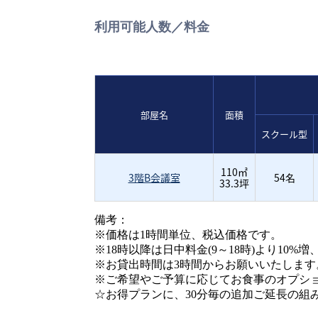
利用可能人数／料金
部屋名
面積
スクール型
110㎡
3階B会議室
54名
33.3坪
備考：
※価格は1時間単位、税込価格です。
※18時以降は日中料金(9～18時)より10%
※お貸出時間は3時間からお願いいたします
※ご希望やご予算に応じてお食事のオプシ
☆お得プランに、30分毎の追加ご延長の組