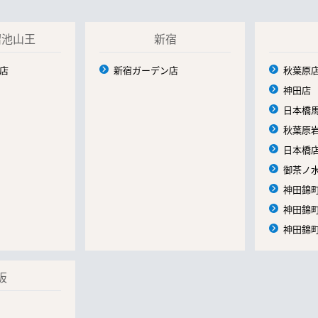
溜池山王
新宿
店
新宿ガーデン店
秋葉原
神田店
日本橋
秋葉原
日本橋
御茶ノ
神田錦町
神田錦町
神田錦町
阪