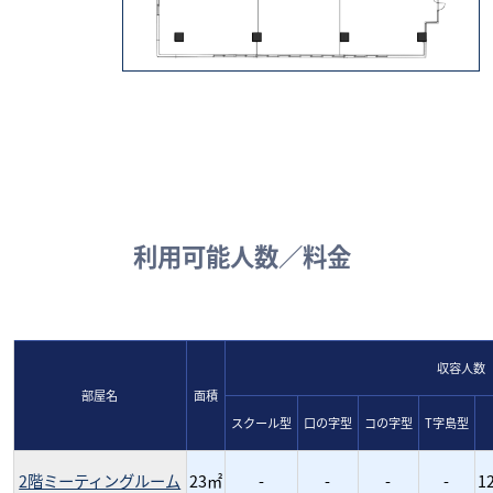
利用可能人数／料金
収容人数
部屋名
面積
スクール型
口の字型
コの字型
T字島型
2階ミーティングルーム
23㎡
-
-
-
-
1