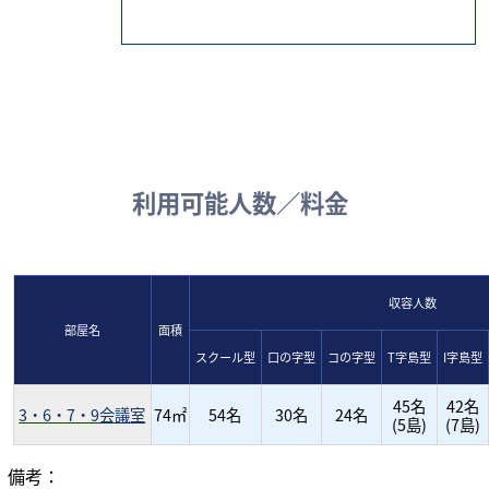
利用可能人数／料金
収容人数
部屋名
面積
スクール型
口の字型
コの字型
T字島型
I字島型
45名
42名
3・6・7・9会議室
74㎡
54名
30名
24名
(5島)
(7島)
備考：