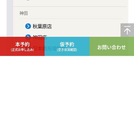
神田
秋葉原店
神田店
本予約
仮予約
お問い合わせ
日本橋馬喰町店
(正式お申し込み)
(空き状況確認)
秋葉原岩本町店
日本橋店
御茶ノ水店
神田錦町店No1
神田錦町店No2
神田錦町店No3
新横浜