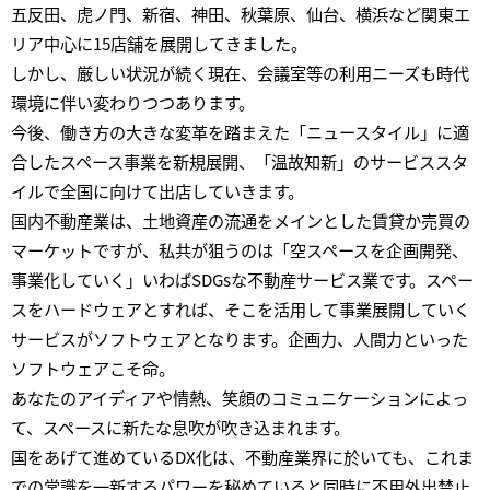
五反田、虎ノ門、新宿、神田、秋葉原、仙台、横浜など関東エ
リア中心に15店舗を展開してきました。
しかし、厳しい状況が続く現在、会議室等の利用ニーズも時代
環境に伴い変わりつつあります。
今後、働き方の大きな変革を踏まえた「ニュースタイル」に適
合したスペース事業を新規展開、「温故知新」のサービススタ
イルで全国に向けて出店していきます。
国内不動産業は、土地資産の流通をメインとした賃貸か売買の
マーケットですが、私共が狙うのは「空スペースを企画開発、
事業化していく」いわばSDGsな不動産サービス業です。スペー
スをハードウェアとすれば、そこを活用して事業展開していく
サービスがソフトウェアとなります。企画力、人間力といった
ソフトウェアこそ命。
あなたのアイディアや情熱、笑顔のコミュニケーションによっ
て、スペースに新たな息吹が吹き込まれます。
国をあげて進めているDX化は、不動産業界に於いても、これま
での常識を一新するパワーを秘めていると同時に不用外出禁止